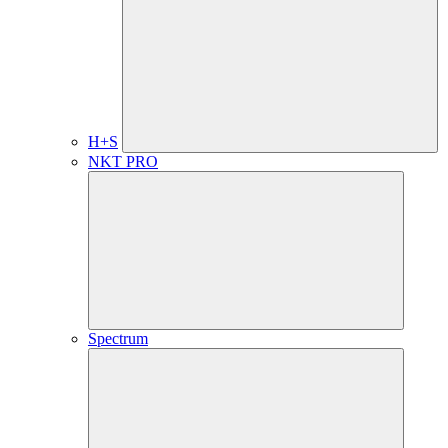
H+S
NKT PRO
Spectrum