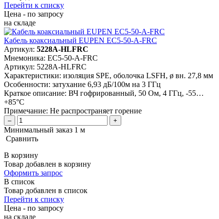
Перейти к списку
Цена - по запросу
на складе
Кабель коаксиальный EUPEN EC5-50-A-FRC
Артикул:
5228A-HLFRC
Мнемоника:
EC5-50-A-FRC
Артикул:
5228A-HLFRC
Характеристики:
изоляция SPE, оболочка LSFH, ø вн. 27,8 мм
Особенности:
затухание 6,93 дБ/100м на 3 ГГц
Краткое описание:
ВЧ гофрированный, 50 Ом, 4 ГГц, -55…
+85°C
Примечание:
Не распространяет горение
–
+
Минимальный заказ 1 м
Сравнить
В корзину
Товар добавлен в корзину
Оформить запрос
В список
Товар добавлен в список
Перейти к списку
Цена - по запросу
на складе