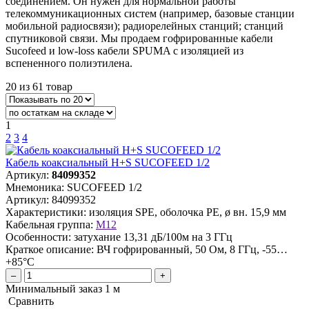
соединением. Он нужен для нормальной работы
телекоммуникационных систем (например, базовые станции
мобильной радиосвязи); радиорелейных станций; станций
спутниковой связи. Мы продаем гофрированные кабели
Sucofeed и low-loss кабели SPUMA с изоляцией из
вспененного полиэтилена.
20 из 61 товар
1
2
3
4
Кабель коаксиальный H+S SUCOFEED 1/2
Артикул:
84099352
Мнемоника:
SUCOFEED 1/2
Артикул:
84099352
Характеристики:
изоляция SPE, оболочка PE, ø вн. 15,9 мм
Кабельная группа:
M12
Особенности:
затухание 13,31 дБ/100м на 3 ГГц
Краткое описание:
ВЧ гофрированный, 50 Ом, 8 ГГц, -55…
+85°C
–
+
Минимальный заказ 1 м
Сравнить