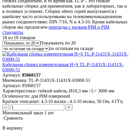
гибких соединений, в то время как TL-P – это гибкие
кабельные сборки для применения, как в лабораторных, так и
в полевых условиях. Сборки обеих серий выпускаются с
наиболее часто используемыми на телекоммуникационном
рынке соединителями: DIN 7/16, N и 4.3-10. Кроме кабельных
сборок мы предлагаем
переходы с низким PIM и PIM
стандарты
.
18 из 18 товаров
Показывать по 20
по остаткам на складе
Кабельная сборка измерительная H+S TL-P-11431X-11431X-
03000-51
Артикул:
85068157
Мнемоника:
TL-P-11431X-11431X-03000-51
Артикул:
85068157
Характеристики:
гибкий кабель, Ø10,3 мм / L= 3000 мм
Особенности:
для PIM измерений
Краткое описание:
4.3-10 вилка - 4.3-10 вилка, 50 Ом, 4 ГГц
–
+
Минимальный заказ 1 шт.
Сравнить
В корзину