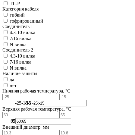
TL-P
Категория кабеля
гибкий
гофрированный
Соединитель 1
4.3-10 вилка
7/16 вилка
N вилка
Соединитель 2
4.3-10 вилка
7/16 вилка
N вилка
Наличие защиты
да
нет
Нижняя рабочая температура, °C
-25
-15
-15
-17
-19
-21
-23
-25
Верхняя рабочая температура, °C
65
60
64
65
63
62
61
60
Внешний диаметр, мм