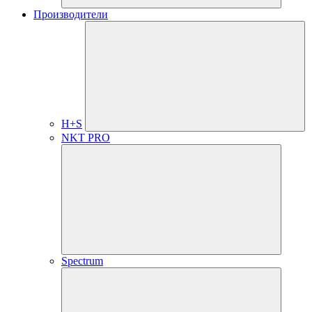
Производители
H+S
NKT PRO
Spectrum