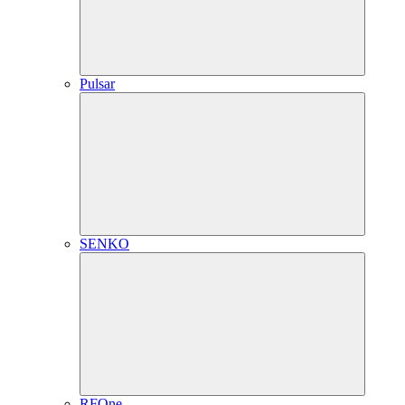
Pulsar
SENKO
RFOne