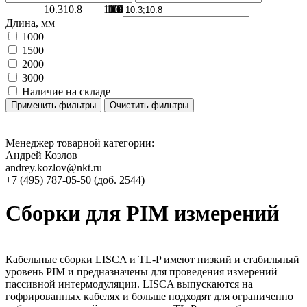
10.3
10.8
10.8
10.8
10.8
10.8
10.3
10.3
Длина, мм
1000
1500
2000
3000
Наличие на складе
Применить фильтры
Очистить фильтры
Менеджер товарной категории:
Андрей Козлов
andrey.kozlov@nkt.ru
+7 (495) 787-05-50 (доб. 2544)
Сборки для PIM измерений
Кабельные сборки LISCA и TL-P имеют низкий и стабильный
уровень PIM и предназначены для проведения измерений
пассивной интермодуляции. LISCA выпускаются на
гофрированных кабелях и больше подходят для ограниченно