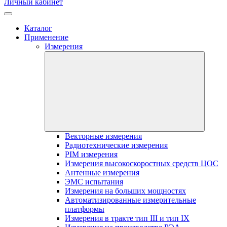
Личный кабинет
Каталог
Применение
Измерения
Векторные измерения
Радиотехнические измерения
PIM измерения
Измерения высокоскоростных средств ЦОС
Антенные измерения
ЭМС испытания
Измерения на больших мощностях
Автоматизированные измерительные
платформы
Измерения в тракте тип III и тип IX