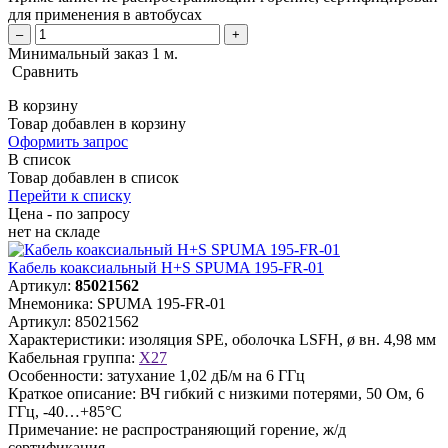
для применения в автобусах
–
+
Минимальный заказ 1 м.
Сравнить
В корзину
Товар добавлен в корзину
Оформить запрос
В список
Товар добавлен в список
Перейти к списку
Цена - по запросу
нет
на складе
Кабель коаксиальный H+S SPUMA 195-FR-01
Артикул:
85021562
Мнемоника:
SPUMA 195-FR-01
Артикул:
85021562
Характеристики:
изоляция SPE, оболочка LSFH, ø вн. 4,98 мм
Кабельная группа:
X27
Особенности:
затухание 1,02 дБ/м на 6 ГГц
Краткое описание:
ВЧ гибкий с низкими потерями, 50 Ом, 6
ГГц, -40…+85°C
Примечание:
не распространяющий горение, ж/д
сертификация