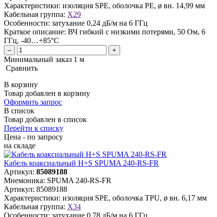
Характеристики:
изоляция SPE, оболочка PE, ø вн. 14,99 мм
Кабельная группа:
X29
Особенности:
затухание 0,24 дБ/м на 6 ГГц
Краткое описание:
ВЧ гибкий с низкими потерями, 50 Ом, 6
ГГц, -40…+85°C
–
+
Минимальный заказ 1 м
Сравнить
В корзину
Товар добавлен в корзину
Оформить запрос
В список
Товар добавлен в список
Перейти к списку
Цена - по запросу
на складе
Кабель коаксиальный H+S SPUMA 240-RS-FR
Артикул:
85089188
Мнемоника:
SPUMA 240-RS-FR
Артикул:
85089188
Характеристики:
изоляция SPE, оболочка TPU, ø вн. 6,17 мм
Кабельная группа:
X34
Особенности:
затухание 0,78 дБ/м на 6 ГГц