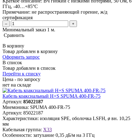
Краткое описание:
ВЧ гибкий с низкими потерями, 50 Ом, 6
ГГц, -40…+85°C
Примечание:
не распространяющий горение, ж/д
сертификация
–
+
Минимальный заказ 1 м.
Сравнить
В корзину
Товар добавлен в корзину
Оформить запрос
В список
Товар добавлен в список
Перейти к списку
Цена - по запросу
нет
на складе
Кабель коаксиальный H+S SPUMA 400-FR-75
Артикул:
85022187
Мнемоника:
SPUMA 400-FR-75
Артикул:
85022187
Характеристики:
изоляция SPE, оболочка LSFH, ø вн. 10,25
мм
Кабельная группа:
X33
Особенности:
затухание 0,35 дБ/м на 3 ГГц