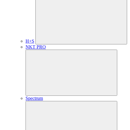
H+S
NKT PRO
Spectrum