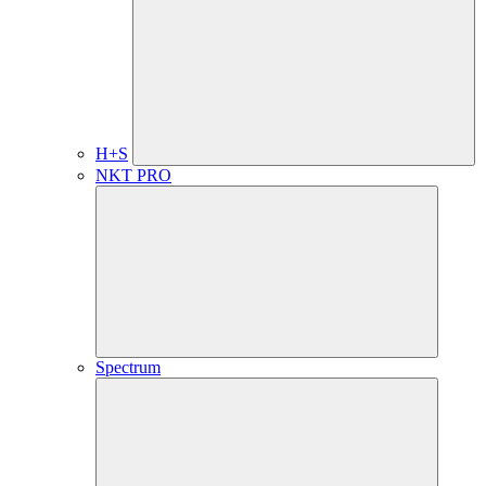
H+S
NKT PRO
Spectrum