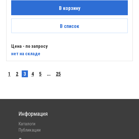
В корзину
В список
Цена - по запросу
нет
на складе
1
2
3
4
5
...
25
Информация
Каталоги
Публикации