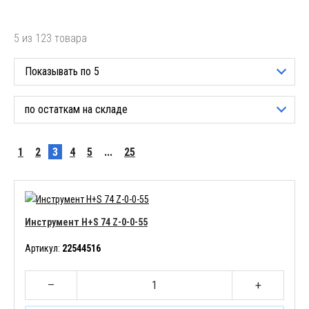
5 из 123 товара
Показывать по 5
по остаткам на складе
1
2
3
4
5
...
25
Инструмент H+S 74 Z-0-0-55
Артикул:
22544516
–
+