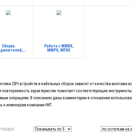
единителей
EZ SM MF
Сборка
Работа с MMBX,
единителей,
MMPX, MFBX
новка втулок и
крышек
стики СВЧ устройств и кабельных сборок зависят от качества монтажа и
и повторяемость характеристик помогают соответствующие инструменты 
мым операциям. В описаниях даны комментарии в отношении использовани
сь к инженерам компании НКТ.
 товара