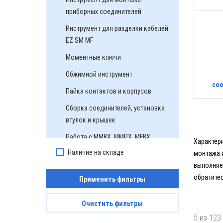
со
приборных соединителей
Инструмент для разделки кабелей
EZ SM MF
Моментные ключи
Обжимной инструмент
со
Пайка контактов и корпусов
уста
Сборка соединителей, установка
втулок и крышек
Работа с MMBX, MMPX, MFBX
Характери
Наличие на складе
монтажа 
выполняе
обратите
Применить фильтры
Очистить фильтры
5 из 123