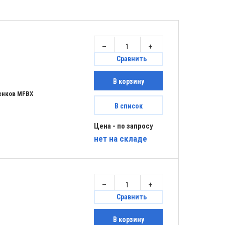
–
+
Сравнить
В корзину
енков MFBX
В список
Цена - по запросу
нет
на складе
–
+
Сравнить
В корзину