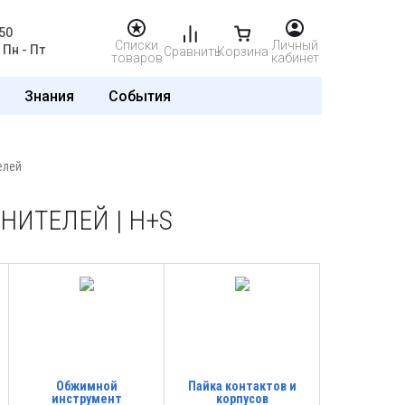
50
Списки
Личный
Пн - Пт
Сравнить
Корзина
товаров
кабинет
Знания
События
елей
НИТЕЛЕЙ | H+S
Обжимной
Пайка контактов и
инструмент
корпусов