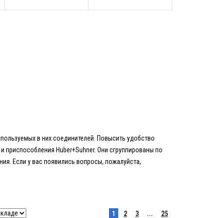
спользуемых в них соединителей. Повысить удобство
и приспособления Huber+Suhner. Они сгруппированы по
я. Если у вас появились вопросы, пожалуйста,
1
2
3
...
25