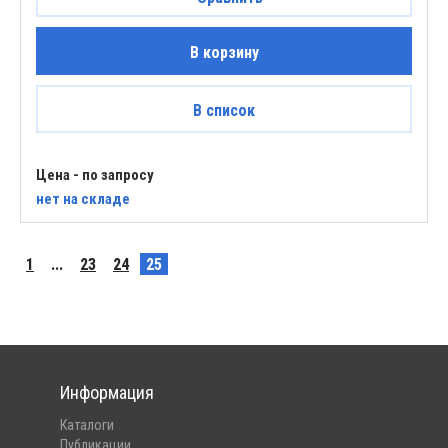
В корзину
В список
Цена - по запросу
нет
на складе
1
...
23
24
25
Информация
Каталоги
Публикации