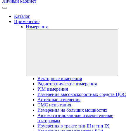
Личный кабинет
Каталог
Применение
Измерения
Векторные измерения
Радиотехнические измерения
PIM измерения
Измерения высокоскоростных средств ЦОС
Антенные измерения
ЭМС испытания
Измерения на больших мощностях
Автоматизированные измерительные
платформы
Измерения в тракте тип III и тип IX