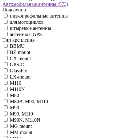
Автомобильные антенны
(573)
Подгруппа
низкопрофильные антенны
для мотоциклов
штыревые антенны
антенны с GPS
Тип крепления
BBMU
BZ-mount
CX-mount
GPS-C
GlassFix
LX-mount
M110
M110N
M80
M80B, M90, M110
M90
M90, M110
M90N, M110N
MG-mount
MM-mount