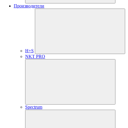
Производители
H+S
NKT PRO
Spectrum