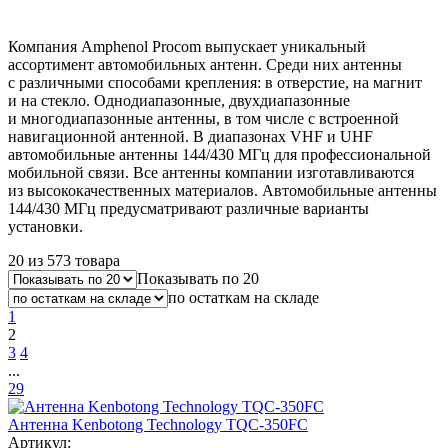
Компания Amphenol Procom выпускает уникальный
ассортимент автомобильных антенн. Среди них антенны
с различными способами крепления: в отверстие, на магнит
и на стекло. Однодиапазонные, двухдиапазонные
и многодиапазонные антенны, в том числе с встроенной
навигационной антенной. В диапазонах VHF и UHF
автомобильные антенны 144/430 МГц для профессиональной
мобильной связи. Все антенны компании изготавливаются
из высококачественных материалов. Автомобильные антенны
144/430 МГц предусматривают различные варианты
установки.
20 из 573 товара
Показывать по 20
по остаткам на складе
1
2
3
4
...
29
Антенна Kenbotong Technology TQC-350FC
Артикул: