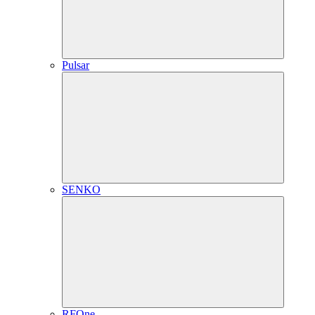
Pulsar
SENKO
RFOne