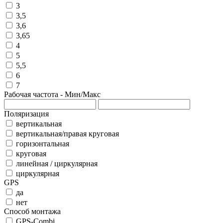
3
3,5
3,6
3,65
4
5
5,5
6
7
Рабочая частота - Мин/Макс
Поляризация
вертикальная
вертикальная/правая круговая
горизонтальная
круговая
линейная / циркулярная
циркулярная
GPS
да
нет
Способ монтажа
GPS-Combi