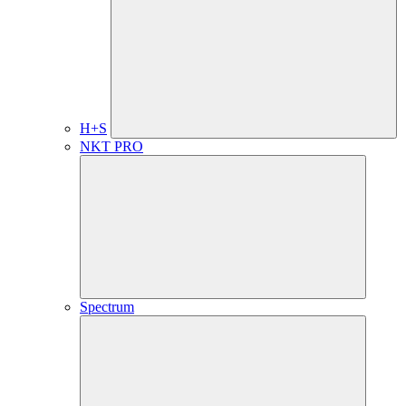
H+S
NKT PRO
Spectrum