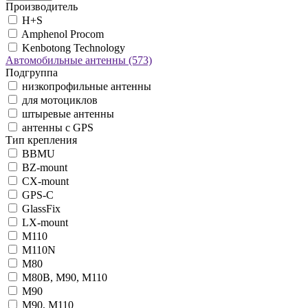
Производитель
H+S
Amphenol Procom
Kenbotong Technology
Автомобильные антенны
(573)
Подгруппа
низкопрофильные антенны
для мотоциклов
штыревые антенны
антенны с GPS
Тип крепления
BBMU
BZ-mount
CX-mount
GPS-C
GlassFix
LX-mount
M110
M110N
M80
M80B, M90, M110
M90
M90, M110