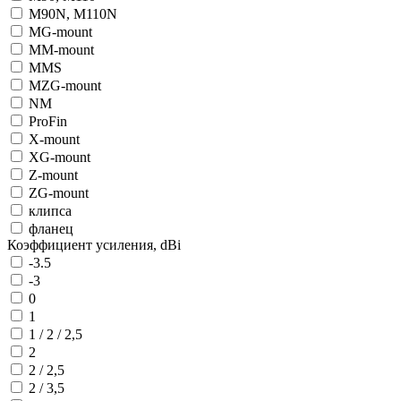
M90N, M110N
MG-mount
MM-mount
MMS
MZG-mount
NM
ProFin
X-mount
XG-mount
Z-mount
ZG-mount
клипса
фланец
Коэффициент усиления, dBi
-3.5
-3
0
1
1 / 2 / 2,5
2
2 / 2,5
2 / 3,5