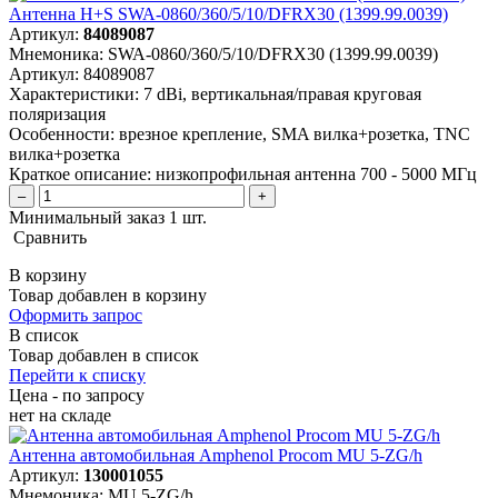
Антенна H+S SWA-0860/360/5/10/DFRX30 (1399.99.0039)
Артикул:
84089087
Мнемоника:
SWA-0860/360/5/10/DFRX30 (1399.99.0039)
Артикул:
84089087
Характеристики:
7 dBi, вертикальная/правая круговая
поляризация
Особенности:
врезное крепление, SMA вилка+розетка, TNC
вилка+розетка
Краткое описание:
низкопрофильная антенна 700 - 5000 МГц
–
+
Минимальный заказ 1 шт.
Сравнить
В корзину
Товар добавлен в корзину
Оформить запрос
В список
Товар добавлен в список
Перейти к списку
Цена - по запросу
нет
на складе
Антенна автомобильная Amphenol Procom MU 5-ZG/h
Артикул:
130001055
Мнемоника:
MU 5-ZG/h