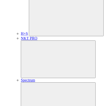
H+S
NKT PRO
Spectrum