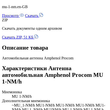
mu-1-nm.en-GB
Просмотр
Скачать
ZIP
Скачать документы одним архивом
Скачать ZIP, 51 КБ
Описание товара
Автомобильная антенна Amphenol Procom
Характеристики Антенна
автомобильная Amphenol Procom MU
1-NM/h
Мнемоника
MU 1-NM/h
Дополнительная мнемоника
~MU_1-NM/h MU1-NM/h MU1-NM/h MU1-NM/h MU1-
NM/h MU 1_NM/h MU1NM/h MU-1-NM/h MU 1-NM-h