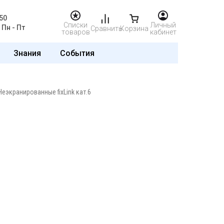
50
Списки
Личный
Пн - Пт
Сравнить
Корзина
товаров
кабинет
Знания
События
Неэкранированные fixLink кат.6