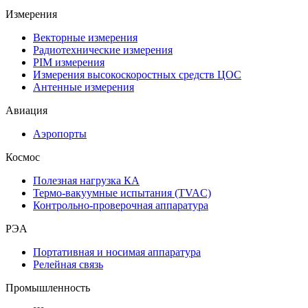
Измерения
Векторные измерения
Радиотехнические измерения
PIM измерения
Измерения высокоскоростных средств ЦОС
Антенные измерения
Авиация
Аэропорты
Космос
Полезная нагрузка КА
Термо-вакуумные испытания (TVAC)
Контрольно-проверочная аппаратура
РЭА
Портативная и носимая аппаратура
Релейная связь
Промышленность