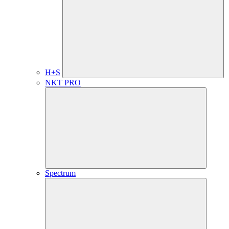
H+S
NKT PRO
Spectrum