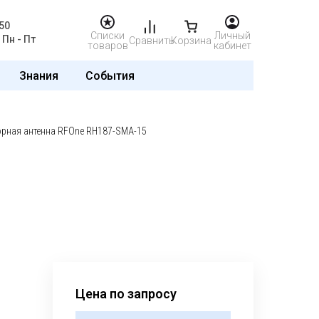
50
Списки
Личный
Пн - Пт
Сравнить
Корзина
товаров
кабинет
Знания
События
рная антенна RFOne RH187-SMA-15
Цена по запросу