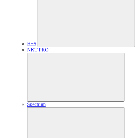
H+S
NKT PRO
Spectrum