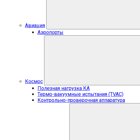
Авиация
Аэропорты
Космос
Полезная нагрузка КА
Термо-вакуумные испытания (TVAC)
Контрольно-проверочная аппаратура