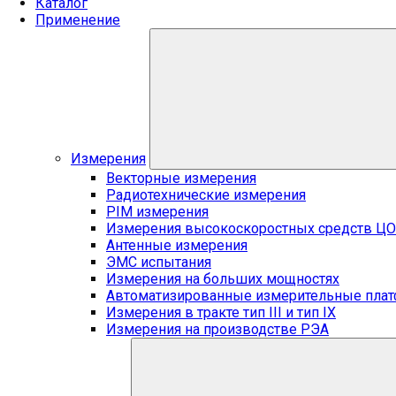
Каталог
Применение
Измерения
Векторные измерения
Радиотехнические измерения
PIM измерения
Измерения высокоскоростных средств Ц
Антенные измерения
ЭМС испытания
Измерения на больших мощностях
Автоматизированные измерительные пла
Измерения в тракте тип III и тип IX
Измерения на производстве РЭА