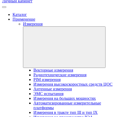
Личный кабинет
Каталог
Применение
Измерения
Векторные измерения
Радиотехнические измерения
PIM измерения
Измерения высокоскоростных средств ЦОС
Антенные измерения
ЭМС испытания
Измерения на больших мощностях
Автоматизированные измерительные
платформы
Измерения в тракте тип III и тип IX