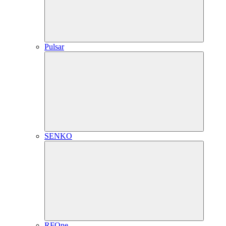
Pulsar
SENKO
RFOne