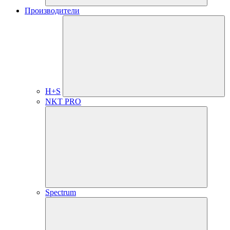
Производители
H+S
NKT PRO
Spectrum