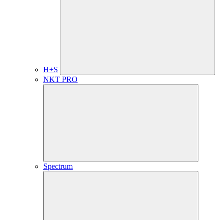
H+S
NKT PRO
Spectrum