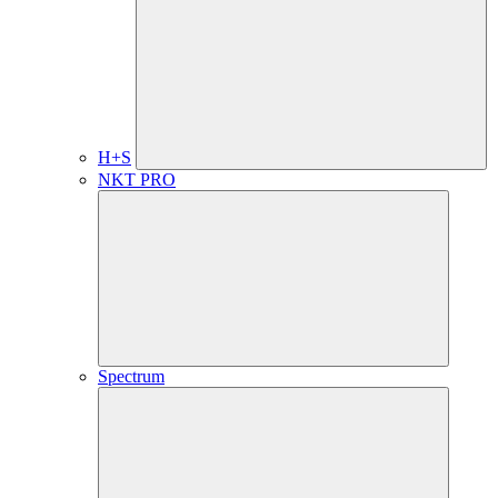
H+S
NKT PRO
Spectrum