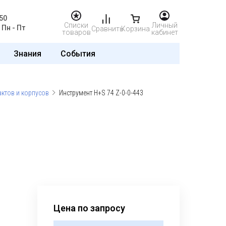
50
Списки
Личный
Пн - Пт
Сравнить
Корзина
товаров
кабинет
Знания
События
актов и корпусов
Инструмент H+S 74 Z-0-0-443
Цена по запросу