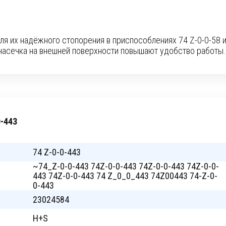
ля их надёжного стопорения в приспособлениях 74 Z-0-0-58 
 насечка на внешней поверхности повышают удобство работы.
-443
74 Z-0-0-443
~74_Z-0-0-443 74Z-0-0-443 74Z-0-0-443 74Z-0-0-
443 74Z-0-0-443 74 Z_0_0_443 74Z00443 74-Z-0-
0-443
23024584
H+S