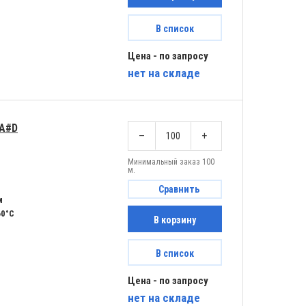
В список
Цена - по запросу
нет
на складе
IA#D
–
+
Минимальный заказ 100
м.
Сравнить
м
60°C
В корзину
В список
Цена - по запросу
нет
на складе