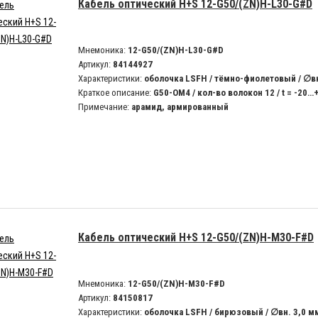
Кабель оптический H+S 12-G50/(ZN)H-L30-G#D
Мнемоника:
12-G50/(ZN)H-L30-G#D
Артикул:
84144927
Характеристики:
оболочка LSFH / тёмно-фиолетовый / ∅вн
Краткое описание:
G50-OM4 / кол-во волокон 12 / t = -20…
Примечание:
арамид, армированный
Кабель оптический H+S 12-G50/(ZN)H-M30-F#D
Мнемоника:
12-G50/(ZN)H-M30-F#D
Артикул:
84150817
Характеристики:
оболочка LSFH / бирюзовый / ∅вн. 3,0 м