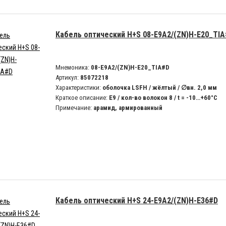
Кабель оптический H+S 08-E9A2/(ZN)H-E20_TI
Мнемоника:
08-E9A2/(ZN)H-E20_TIA#D
Артикул:
85072218
Характеристики:
оболочка LSFH / жёлтый / ∅вн. 2,0 мм
Краткое описание:
E9 / кол-во волокон 8 / t = -10…+60°C
Примечание:
арамид, армированный
Кабель оптический H+S 24-E9A2/(ZN)H-E36#D