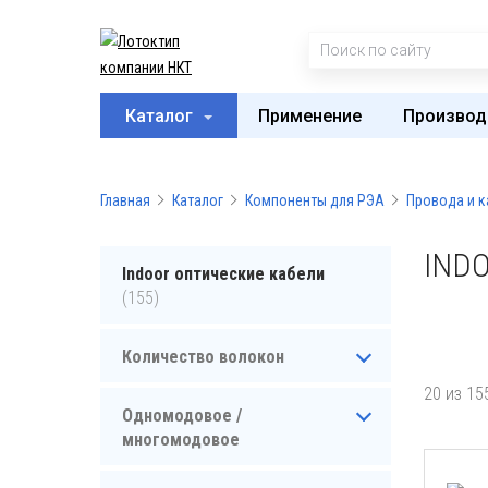
Каталог
Применение
Производ
Главная
Каталог
Компоненты для РЭА
Провода и к
IND
Indoor оптические кабели
(155)
Количество волокон
20 из 15
Одномодовое /
многомодовое