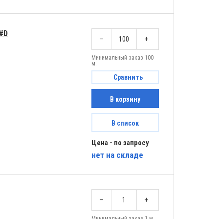
A#D
–
+
Минимальный заказ 100
м.
Сравнить
В корзину
В список
Цена - по запросу
нет
на складе
–
+
Минимальный заказ 1 м.