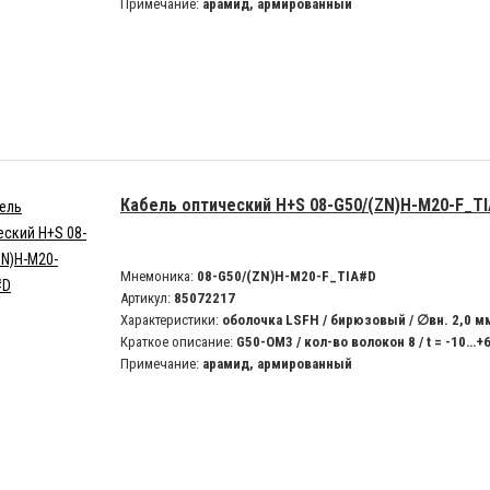
Примечание:
арамид, армированный
Кабель оптический H+S 08-G50/(ZN)H-M20-F_T
Мнемоника:
08-G50/(ZN)H-M20-F_TIA#D
Артикул:
85072217
Характеристики:
оболочка LSFH / бирюзовый / ∅вн. 2,0 м
Краткое описание:
G50-OM3 / кол-во волокон 8 / t = -10…+
Примечание:
арамид, армированный