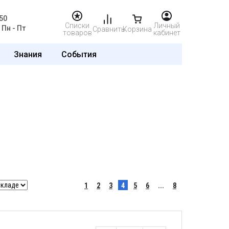
50
Списки
Личный
Пн - Пт
Сравнить
Корзина
товаров
кабинет
Знания
События
1
2
3
4
5
6
...
8