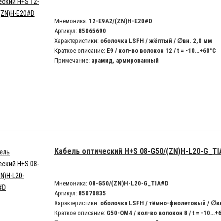
Мнемоника:
12-E9A2/(ZN)H-E20#D
Артикул:
85065690
Характеристики:
оболочка LSFH / жёлтый / ∅вн. 2,0 мм
Краткое описание:
E9 / кол-во волокон 12 / t = -10…+60°C
Примечание:
арамид, армированный
Кабель оптический H+S 08-G50/(ZN)H-L20-G_T
Мнемоника:
08-G50/(ZN)H-L20-G_TIA#D
Артикул:
85070835
Характеристики:
оболочка LSFH / тёмно-фиолетовый / ∅вн
Краткое описание:
G50-OM4 / кол-во волокон 8 / t = -10…+