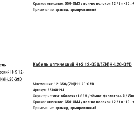
Краткое описание:
G50-OM3 / кол-во волокон 12 / t = -20…
Примечание:
арамид, армированный
Кабель оптический H+S 12-G50/(ZN)H-L20-G#D
Мнемоника:
12-G50/(ZN)H-L20-G#D
Артикул:
85068194
Характеристики:
оболочка LSFH / тёмно-фиолетовый / ∅вн
Краткое описание:
G50-OM4 / кол-во волокон 12 / t = -10…
Примечание:
арамид, армированный