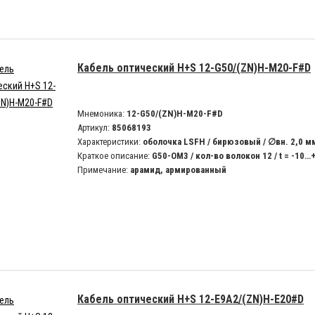
Кабель оптический H+S 12-G50/(ZN)H-M20-F#D
Мнемоника:
12-G50/(ZN)H-M20-F#D
Артикул:
85068193
Характеристики:
оболочка LSFH / бирюзовый / ∅вн. 2,0 м
Краткое описание:
G50-OM3 / кол-во волокон 12 / t = -10…
Примечание:
арамид, армированный
Кабель оптический H+S 12-E9A2/(ZN)H-E20#D