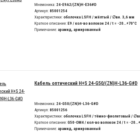
Мнемоника:
24-E9A2/(ZN)H-E36#D
Артикул:
85001254
Характеристики:
оболочка LSFH / жёлтый / ∅вн. 3,6 мм
Краткое описание:
E9 / кол-во волокон 24 / t = -20…+70°C
Примечание:
арамид, армированный
Кабель оптический H+S 24-G50/(ZN)H-L36-G#D
Мнемоника:
24-G50/(ZN)H-L36-G#D
Артикул:
85001256
Характеристики:
оболочка LSFH / тёмно-фиолетовый / ∅вн
Краткое описание:
G50-OM4 / кол-во волокон 24 / t = -20…
Примечание:
арамид, армированный