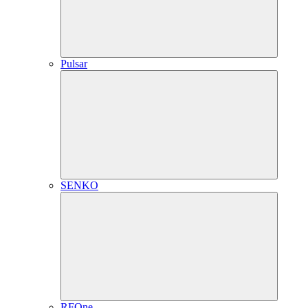
Pulsar
SENKO
RFOne