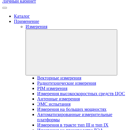
Личный кабинет
Каталог
Применение
Измерения
Векторные измерения
Радиотехнические измерения
PIM измерения
Измерения высокоскоростных средств ЦОС
Антенные измерения
ЭМС испытания
Измерения на больших мощностях
Автоматизированные измерительные
платформы
Измерения в тракте тип III и тип IX