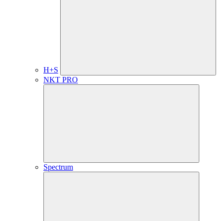
H+S
NKT PRO
Spectrum