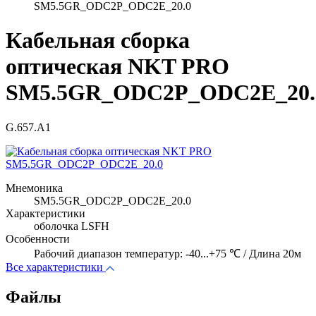
SM5.5GR_ODC2P_ODC2E_20.0
Кабельная сборка
оптическая NKT PRO
SM5.5GR_ODC2P_ODC2E_20.
G.657.A1
Мнемоника
SM5.5GR_ODC2P_ODC2E_20.0
Характеристики
оболочка LSFH
Особенности
Рабочий диапазон температур: -40...+75 ℃ / Длина 20м
Все характеристики
Файлы