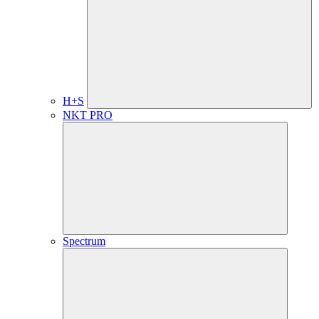
H+S
NKT PRO
Spectrum