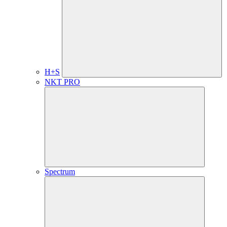
H+S
NKT PRO
Spectrum