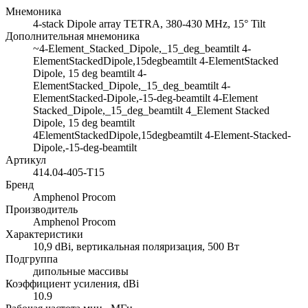
Мнемоника
4-stack Dipole array TETRA, 380-430 MHz, 15° Tilt
Дополнительная мнемоника
~4-Element_Stacked_Dipole,_15_deg_beamtilt 4-
ElementStackedDipole,15degbeamtilt 4-ElementStacked
Dipole, 15 deg beamtilt 4-
ElementStacked_Dipole,_15_deg_beamtilt 4-
ElementStacked-Dipole,-15-deg-beamtilt 4-Element
Stacked_Dipole,_15_deg_beamtilt 4_Element Stacked
Dipole, 15 deg beamtilt
4ElementStackedDipole,15degbeamtilt 4-Element-Stacked-
Dipole,-15-deg-beamtilt
Артикул
414.04-405-T15
Бренд
Amphenol Procom
Производитель
Amphenol Procom
Характеристики
10,9 dBi, вертикальная поляризация, 500 Вт
Подгруппа
дипольные массивы
Коэффициент усиления, dBi
10.9