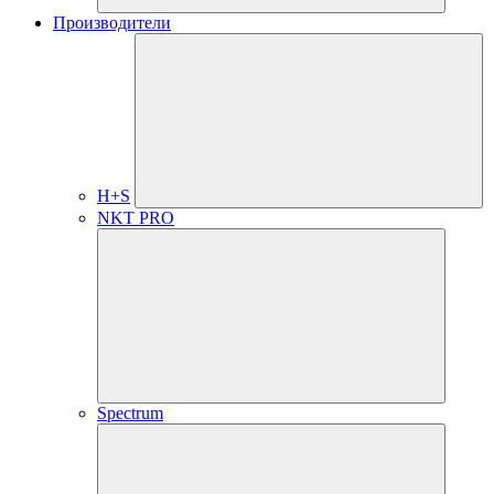
Производители
H+S
NKT PRO
Spectrum