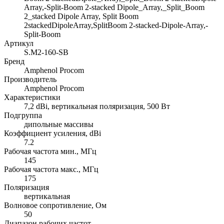
Array,-Split-Boom 2-stacked Dipole_Array,_Split_Boom
2_stacked Dipole Array, Split Boom
2stackedDipoleArray,SplitBoom 2-stacked-Dipole-Array,-
Split-Boom
Артикул
S.M2-160-SB
Бренд
Amphenol Procom
Производитель
Amphenol Procom
Характеристики
7,2 dBi, вертикальная поляризация, 500 Вт
Подгруппа
дипольные массивы
Коэффициент усиления, dBi
7.2
Рабочая частота мин., МГц
145
Рабочая частота макс., МГц
175
Поляризация
вертикальная
Волновое сопротивление, Ом
50
Диапазон рабочих частот