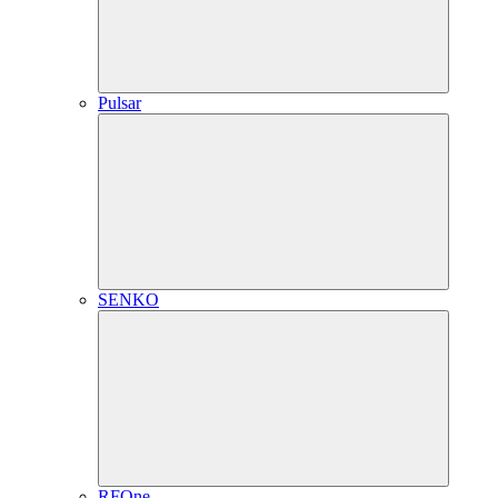
Pulsar
SENKO
RFOne