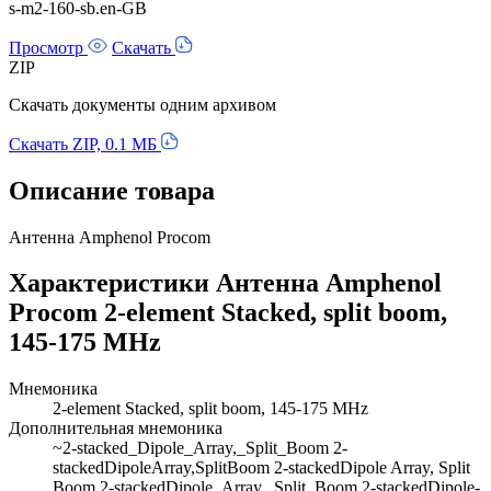
s-m2-160-sb.en-GB
Просмотр
Скачать
ZIP
Скачать документы одним архивом
Скачать ZIP, 0.1 МБ
Описание товара
Антенна Amphenol Procom
Характеристики Антенна Amphenol
Procom 2-element Stacked, split boom,
145-175 MHz
Мнемоника
2-element Stacked, split boom, 145-175 MHz
Дополнительная мнемоника
~2-stacked_Dipole_Array,_Split_Boom 2-
stackedDipoleArray,SplitBoom 2-stackedDipole Array, Split
Boom 2-stackedDipole_Array,_Split_Boom 2-stackedDipole-