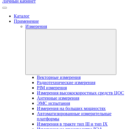
Личный кабинет
Каталог
Применение
Измерения
Векторные измерения
Радиотехнические измерения
PIM измерения
Измерения высокоскоростных средств ЦОС
Антенные измерения
ЭМС испытания
Измерения на больших мощностях
Автоматизированные измерительные
платформы
Измерения в тракте тип III и тип IX