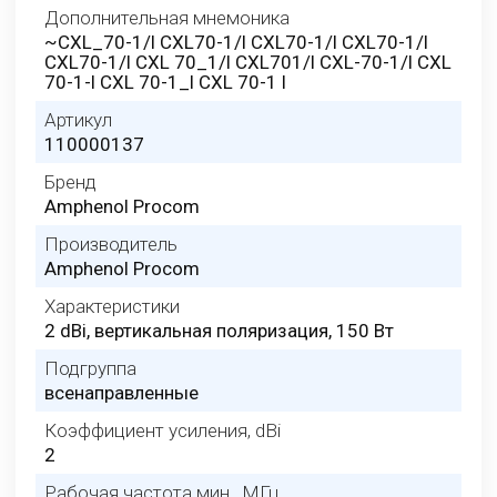
Дополнительная мнемоника
~CXL_70-1/l CXL70-1/l CXL70-1/l CXL70-1/l
CXL70-1/l CXL 70_1/l CXL701/l CXL-70-1/l CXL
70-1-l CXL 70-1_l CXL 70-1 l
Артикул
110000137
Бренд
Amphenol Procom
Производитель
Amphenol Procom
Характеристики
2 dBi, вертикальная поляризация, 150 Вт
Подгруппа
всенаправленные
Коэффициент усиления, dBi
2
Рабочая частота мин., МГц