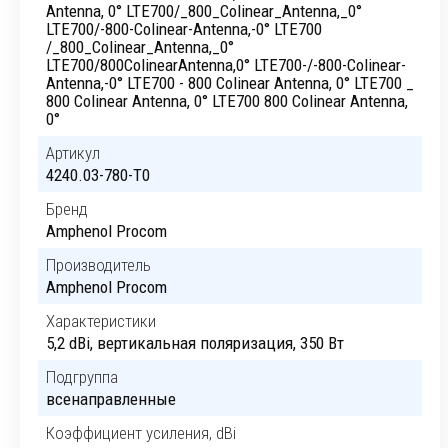
Antenna, 0° LTE700/_800_Colinear_Antenna,_0°
LTE700/-800-Colinear-Antenna,-0° LTE700
/_800_Colinear_Antenna,_0°
LTE700/800ColinearAntenna,0° LTE700-/-800-Colinear-
Antenna,-0° LTE700 - 800 Colinear Antenna, 0° LTE700 _
800 Colinear Antenna, 0° LTE700 800 Colinear Antenna,
0°
Артикул
4240.03-780-T0
Бренд
Amphenol Procom
Производитель
Amphenol Procom
Характеристики
5,2 dBi, вертикальная поляризация, 350 Вт
Подгруппа
всенаправленные
Коэффициент усиления, dBi