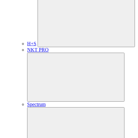
H+S
NKT PRO
Spectrum