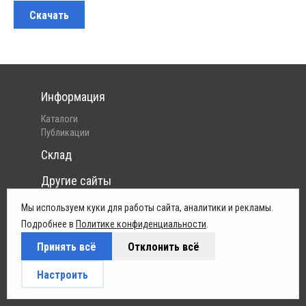
Скачать
Информация
Каталоги
Публикации
Склад
Другие сайты
Интернет-магазин Pelican
Мы используем куки для работы сайта, аналитики и рекламы.
Юридическая информация
Подробнее в
Политике конфиденциальности
.
Принять всё
Отклонить всё
Политика конфиденциальности
Условия поставок
Настроить
Обработка персональных данных