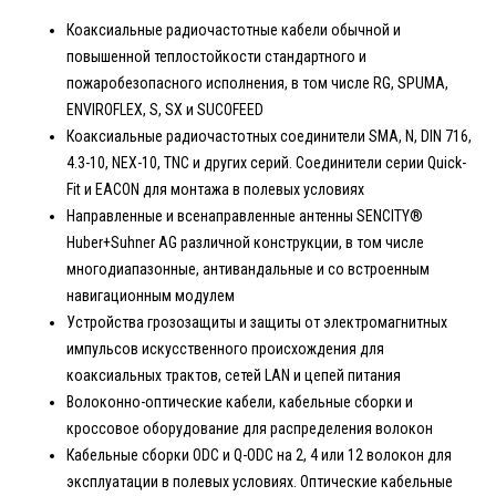
Коаксиальные радиочастотные кабели обычной и
повышенной теплостойкости стандартного и
пожаробезопасного исполнения, в том числе RG, SPUMA,
ENVIROFLEX, S, SX и SUCOFEED
Коаксиальные радиочастотных соединители SMA, N, DIN 716,
4.3-10, NEX-10, TNC и других серий. Соединители серии Quick-
Fit и EACON для монтажа в полевых условиях
Направленные и всенаправленные антенны SENCITY®
Huber+Suhner AG различной конструкции, в том числе
многодиапазонные, антивандальные и со встроенным
навигационным модулем
Устройства грозозащиты и защиты от электромагнитных
импульсов искусственного происхождения для
коаксиальных трактов, сетей LAN и цепей питания
Волоконно-оптические кабели, кабельные сборки и
кроссовое оборудование для распределения волокон
Кабельные сборки ODC и Q-ODC на 2, 4 или 12 волокон для
эксплуатации в полевых условиях. Оптические кабельные