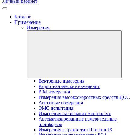
Личный кабинет
Каталог
Применение
Измерения
Векторные измерения
Радиотехнические измерения
PIM измерения
Измерения высокоскоростных средств ЦОС
Антенные измерения
ЭМС испытания
Измерения на больших мощностях
Автоматизированные измерительные
платформы
Измерения в тракте тип III и тип IX