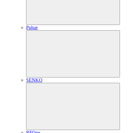
Pulsar
SENKO
RFOne