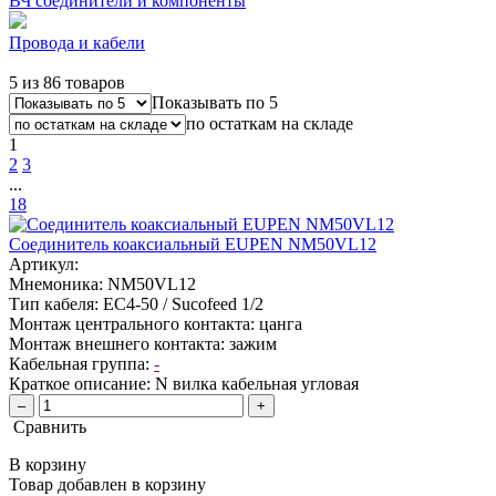
ВЧ соединители и компоненты
Провода и кабели
5 из 86 товаров
Показывать по 5
по остаткам на складе
1
2
3
...
18
Соединитель коаксиальный EUPEN NM50VL12
Артикул:
Мнемоника:
NM50VL12
Тип кабеля:
EC4-50 / Sucofeed 1/2
Монтаж центрального контакта:
цанга
Монтаж внешнего контакта:
зажим
Кабельная группа:
-
Краткое описание:
N вилка кабельная угловая
–
+
Сравнить
В корзину
Товар добавлен в корзину