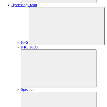
Производители
H+S
NKT PRO
Spectrum