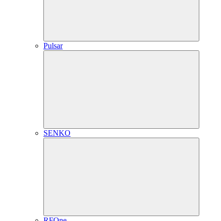
Pulsar
SENKO
RFOne