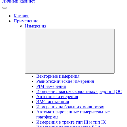
Личный кабинет
Каталог
Применение
Измерения
Векторные измерения
Радиотехнические измерения
PIM измерения
Измерения высокоскоростных средств ЦОС
Антенные измерения
ЭМС испытания
Измерения на больших мощностях
Автоматизированные измерительные
платформы
Измерения в тракте тип III и тип IX