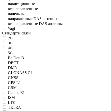
навигационные
всенаправленные
панельные
направленные DAS антенны
всенаправленные DAS антенны
Yagi
Стандарты связи
2G
3G
4G
5G
BeiDou B1
DECT
DMR
GLONASS G1
GNSS
GPS L1
GSM
Galileo E1
ISM
LTE
TETRA