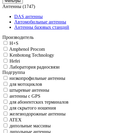
Фильтры
Антенны
(1747)
DAS антенны
Автомобильные антенны
Антенны базовых станций
Производитель
H+S
Amphenol Procom
Kenbotong Technology
Hefei
Лаборатория радиосвязи
Подгруппа
низкопрофильные антенны
для мотоциклов
штыревые антенны
антенны с GPS
для абонентских терминалов
для скрытого ношения
железнодорожные антенны
ATEX
дипольные массивы
дипольные антенны