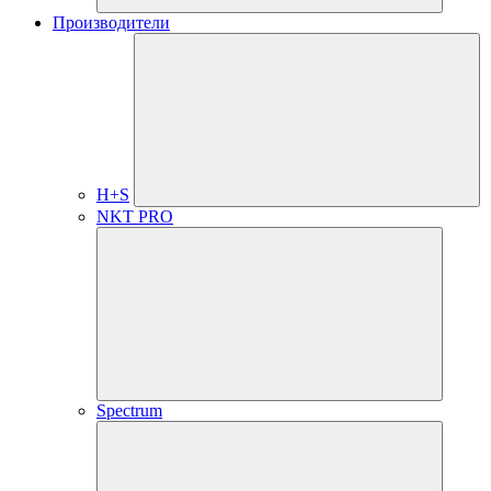
Производители
H+S
NKT PRO
Spectrum