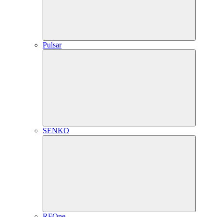
Pulsar
SENKO
RFOne