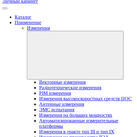
Личный кабинет
Каталог
Применение
Измерения
Векторные измерения
Радиотехнические измерения
PIM измерения
Измерения высокоскоростных средств ЦОС
Антенные измерения
ЭМС испытания
Измерения на больших мощностях
Автоматизированные измерительные
платформы
Измерения в тракте тип III и тип IX