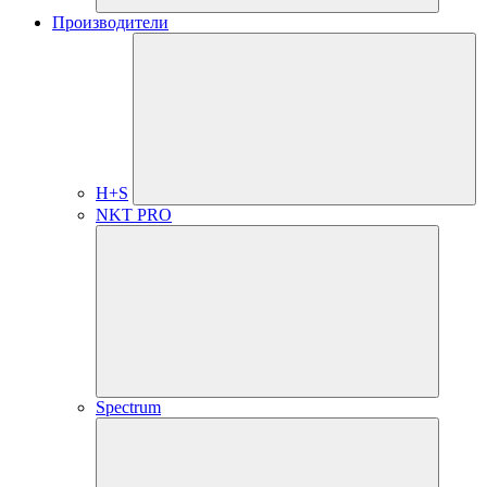
Производители
H+S
NKT PRO
Spectrum