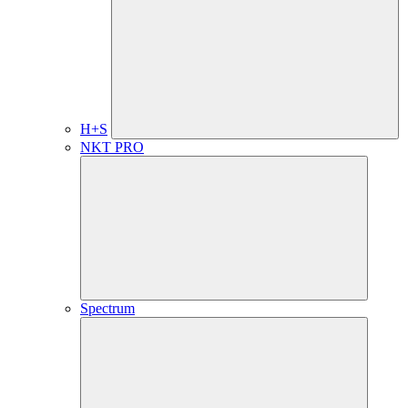
H+S
NKT PRO
Spectrum