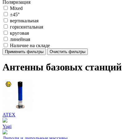
Поляризация
Mixed
±45°
вертикальная
горизонтальная
круговая
линейная
Наличие на складе
Применить фильтры
Очистить фильтры
Антенны базовых станций
ATEX
Yagi
Диполи и дипольные массивы