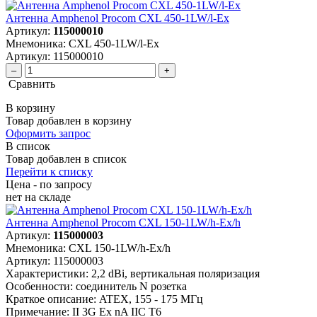
Антенна Amphenol Procom CXL 450-1LW/l-Ex
Артикул:
115000010
Мнемоника:
CXL 450-1LW/l-Ex
Артикул:
115000010
–
+
Сравнить
В корзину
Товар добавлен в корзину
Оформить запрос
В список
Товар добавлен в список
Перейти к списку
Цена - по запросу
нет
на складе
Антенна Amphenol Procom CXL 150-1LW/h-Ex/h
Артикул:
115000003
Мнемоника:
CXL 150-1LW/h-Ex/h
Артикул:
115000003
Характеристики:
2,2 dBi, вертикальная поляризация
Особенности:
соединитель N розетка
Краткое описание:
ATEX, 155 - 175 МГц
Примечание:
II 3G Ex nA IIC T6