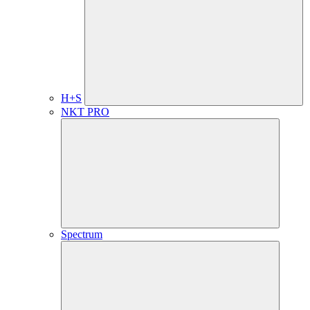
H+S
NKT PRO
Spectrum