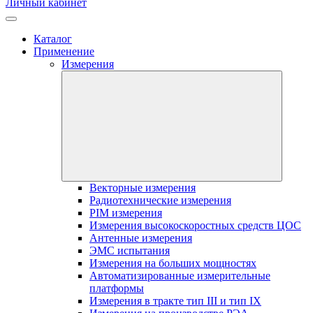
Личный кабинет
Каталог
Применение
Измерения
Векторные измерения
Радиотехнические измерения
PIM измерения
Измерения высокоскоростных средств ЦОС
Антенные измерения
ЭМС испытания
Измерения на больших мощностях
Автоматизированные измерительные
платформы
Измерения в тракте тип III и тип IX