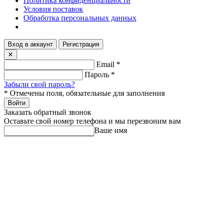
Политика конфиденциальности
Условия поставок
Обработка персональных данных
Вход в аккаунт
Регистрация
✕
Email
*
Пароль
*
Забыли свой пароль?
*
Отмечены поля, обязательные для заполнения
Войти
Заказать обратный звонок
Оставьте свой номер телефона и мы перезвоним вам
Ваше имя
Номер телефона
Производитель или группа
продукции
Я согласен на
обработку персональных данных
и
ознакомлен с
политикой в отношении обработки
персональных данных