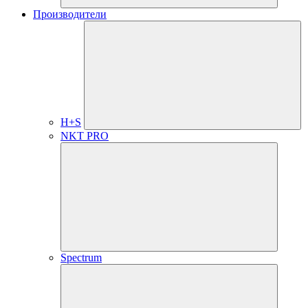
Производители
H+S
NKT PRO
Spectrum