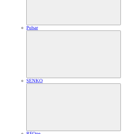
Pulsar
SENKO
RFOne