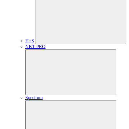
H+S
NKT PRO
Spectrum