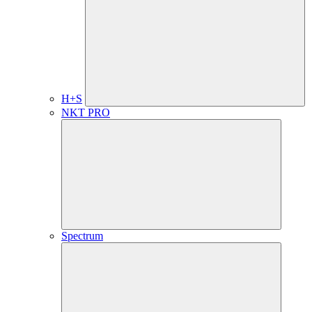
H+S
NKT PRO
Spectrum