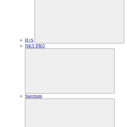
H+S
NKT PRO
Spectrum