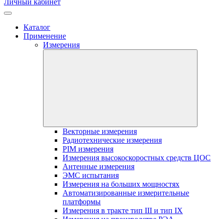
Личный кабинет
Каталог
Применение
Измерения
Векторные измерения
Радиотехнические измерения
PIM измерения
Измерения высокоскоростных средств ЦОС
Антенные измерения
ЭМС испытания
Измерения на больших мощностях
Автоматизированные измерительные
платформы
Измерения в тракте тип III и тип IX