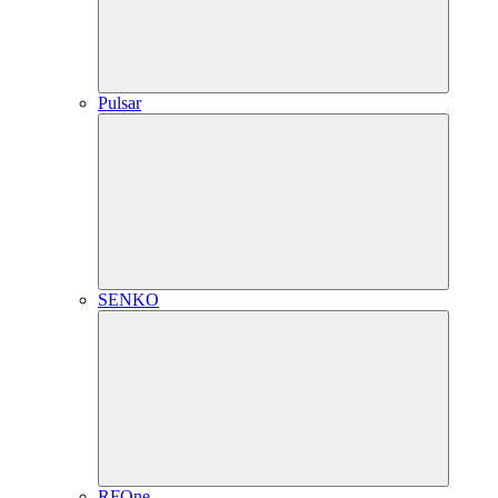
Pulsar
SENKO
RFOne