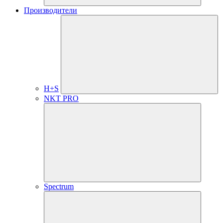
Производители
H+S
NKT PRO
Spectrum