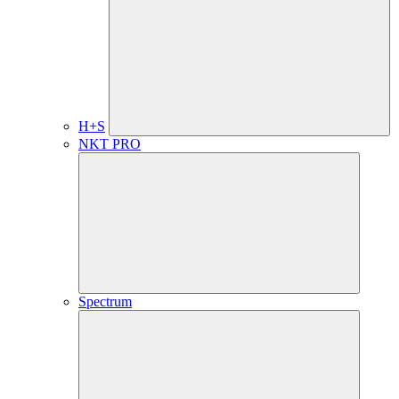
H+S
NKT PRO
Spectrum