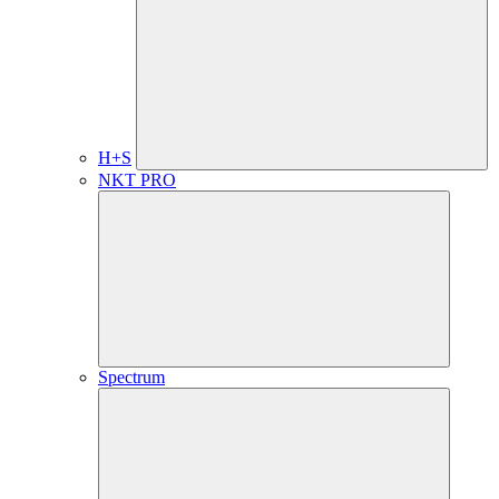
H+S
NKT PRO
Spectrum