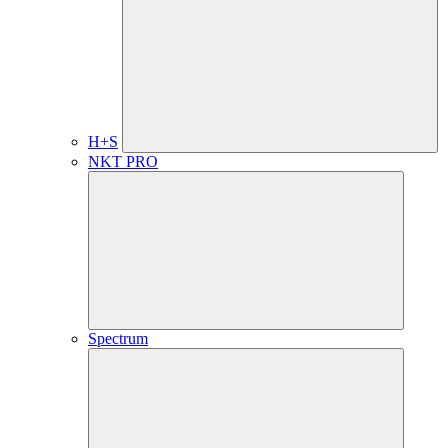
H+S
NKT PRO
Spectrum