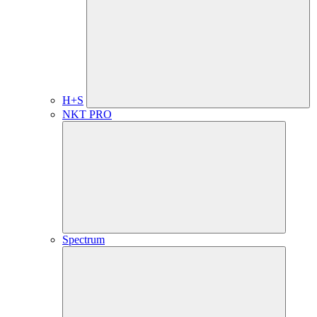
H+S
NKT PRO
Spectrum