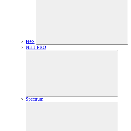
H+S
NKT PRO
Spectrum