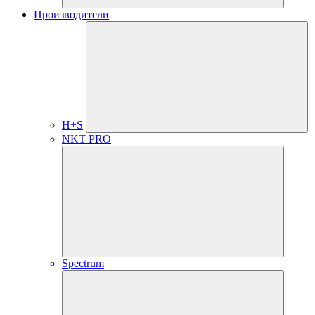
Производители
H+S
NKT PRO
Spectrum