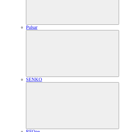
Pulsar
SENKO
RFOne