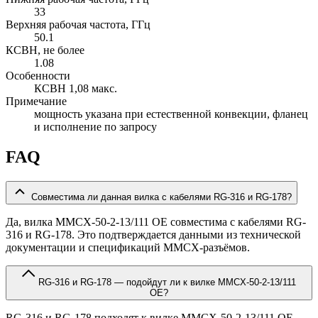
33
Верхняя рабочая частота, ГГц
50.1
КСВН, не более
1.08
Особенности
КСВН 1,08 макс.
Примечание
мощность указана при естественной конвекции, фланец
и исполнение по запросу
FAQ
Совместима ли данная вилка с кабелями RG-316 и RG-178?
Да, вилка MMCX-50-2-13/111 OE совместима с кабелями RG-
316 и RG-178. Это подтверждается данными из технической
документации и спецификаций MMCX-разъёмов.
RG-316 и RG-178 — подойдут ли к вилке MMCX-50-2-13/111
OE?
RG-316 и RG-178 подходят к вилке MMCX-50-2-13/111 OE