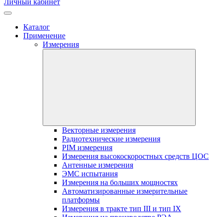
Личный кабинет
Каталог
Применение
Измерения
Векторные измерения
Радиотехнические измерения
PIM измерения
Измерения высокоскоростных средств ЦОС
Антенные измерения
ЭМС испытания
Измерения на больших мощностях
Автоматизированные измерительные
платформы
Измерения в тракте тип III и тип IX