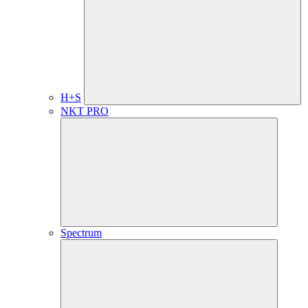
H+S
NKT PRO
Spectrum