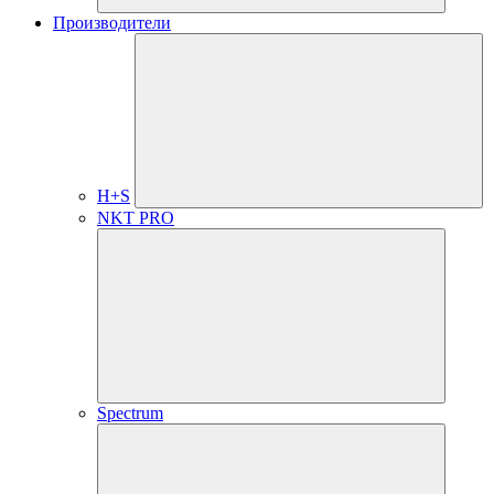
Производители
H+S
NKT PRO
Spectrum