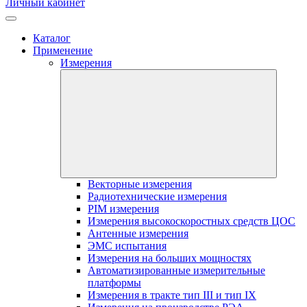
Личный кабинет
Каталог
Применение
Измерения
Векторные измерения
Радиотехнические измерения
PIM измерения
Измерения высокоскоростных средств ЦОС
Антенные измерения
ЭМС испытания
Измерения на больших мощностях
Автоматизированные измерительные
платформы
Измерения в тракте тип III и тип IX