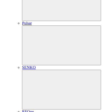
Pulsar
SENKO
RFOne