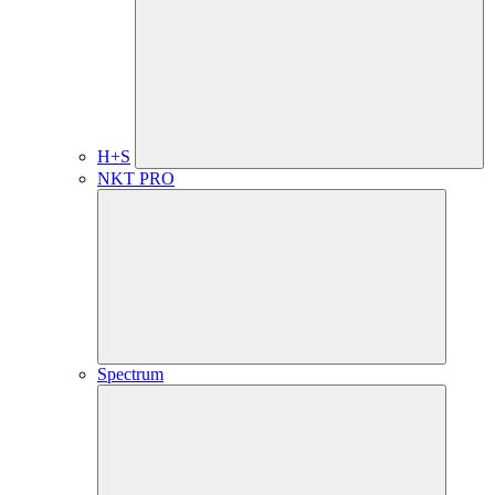
H+S
NKT PRO
Spectrum