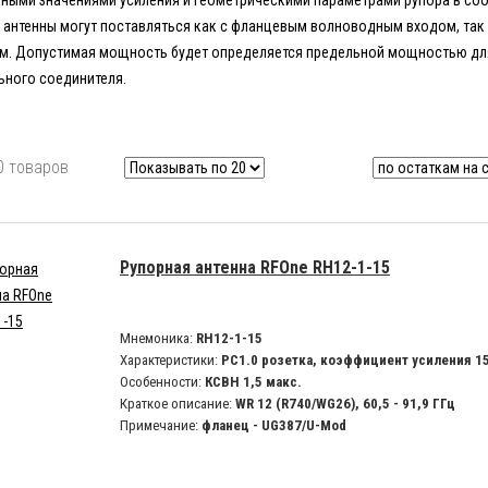
иными значениями усиления и геометрическими параметрами рупора в соо
 антенны могут поставляться как с фланцевым волноводным входом, так
м. Допустимая мощность будет определяется предельной мощностью дл
ьного соединителя.
0 товаров
Рупорная антенна RFOne RH12-1-15
Мнемоника:
RH12-1-15
Характеристики:
PC1.0 розетка, коэффициент усиления 1
Особенности:
КСВН 1,5 макс.
Краткое описание:
WR 12 (R740/WG26), 60,5 - 91,9 ГГц
Примечание:
фланец - UG387/U-Mod