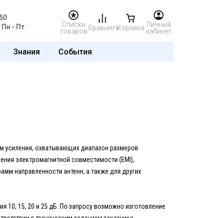
50
Списки
Личный
Пн - Пт
Сравнить
Корзина
товаров
кабинет
Знания
События
ом усиления, охватывающих диапазон размеров
ения электромагнитной совместимости (EMI),
амм направленности антенн, а также для других
10, 15, 20 и 25 дБ. По запросу возможно изготовление