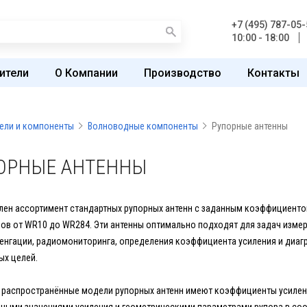
+7 (495) 787-05-
10:00 - 18:00
ители
О Компании
Производство
Контакты
ели и компоненты
Волноводные компоненты
Рупорные антенны
ОРНЫЕ АНТЕННЫ
лен ассортимент стандартных рупорных антенн с заданным коэффициент
ов от WR10 до WR284. Эти антенны оптимально подходят для задач измер
енгации, радиомониторинга, определения коэффициента усиления и диагр
ых целей.
 распространённые модели рупорных антенн имеют коэффициенты усиления 