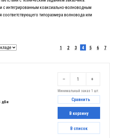
тветствии с техническим заданием заказчика.
 и с интегрированным коаксиально-волноводным
я соответствующего типоразмера волновода или
1
2
3
4
5
6
7
–
+
Минимальный заказ 1 шт.
Сравнить
5 дБи
В корзину
В список