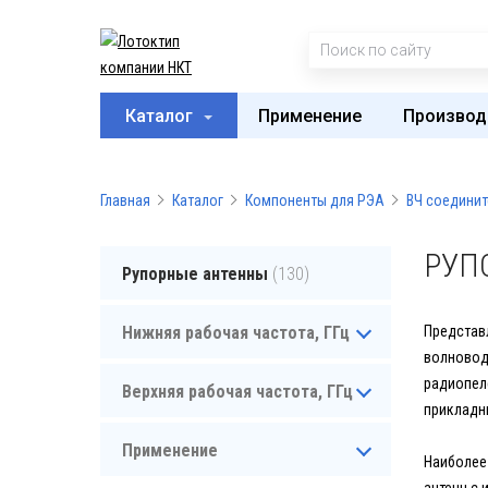
Каталог
Применение
Производ
Главная
Каталог
Компоненты для РЭА
ВЧ соединит
РУП
Рупорные антенны
(130)
Нижняя рабочая частота, ГГц
Представ
волновод
радиопел
Верхняя рабочая частота, ГГц
прикладн
Применение
Наиболее